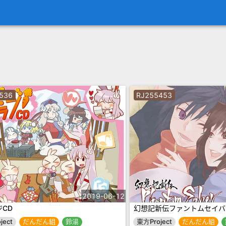
536
RJ255453
2019-06-12
CD
幻想記新伝ファントムセイバ
ject
だんだん組
鈴湯
東方Project
だんだん組