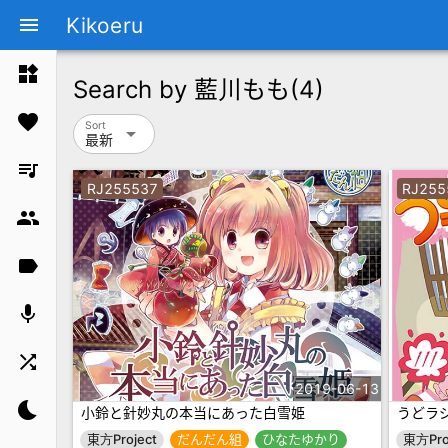
Kikoeru
menu
widgets
Search by
藍川もも
(4)
favorite
Sort
arrow_drop_down
最新
queue_music
RJ255537
RJ255
group
label
mic
shuffle
2019-06-13
bedtime
小鈴と針妙丸の本当にあった白雪姫
うどラジ
東方Project
だんだん組
ひなたゆかり
東方Pro