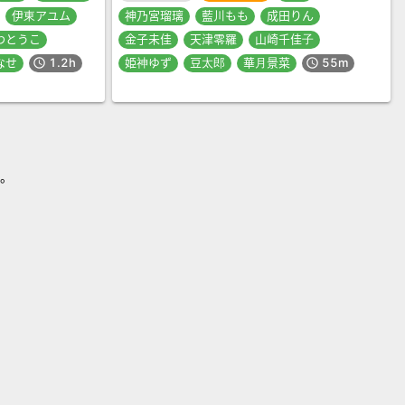
伊東アユム
神乃宮瑠璃
藍川もも
成田りん
わとうこ
金子未佳
天津零羅
山崎千佳子
なせ
1.2h
姫神ゆず
豆太郎
華月景菜
55m
schedule
schedule
す。