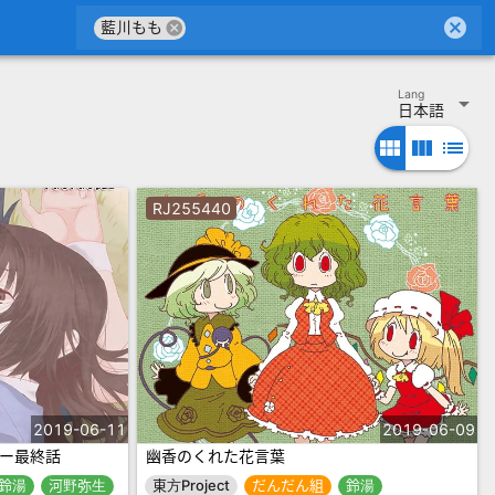
cancel
cancel
藍川もも
Lang
arrow_drop_down
日本語
view_module
view_column
list
RJ255440
2019-06-11
2019-06-09
ー最終話
幽香のくれた花言葉
鈴湯
河野弥生
東方Project
だんだん組
鈴湯