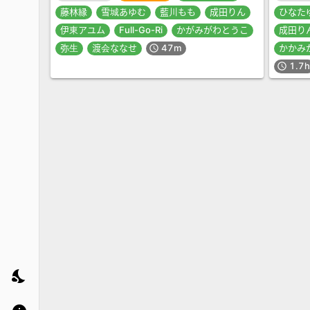
藤林縁
雪城あゆむ
藍川もも
成田りん
ひなた
伊東アユム
Full-Go-Ri
かがみがわとうこ
成田り
弥生
渡会ななせ
47m
かかみ
schedule
1.7h
schedule
nights_stay