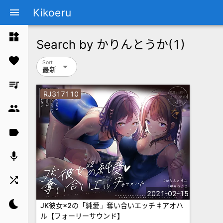
Kikoeru
menu
widgets
Search by
かりんとうか
(1)
favorite
Sort
arrow_drop_down
最新
queue_music
RJ317110
group
label
mic
shuffle
2021-02-15
bedtime
JK彼女×2の「純愛」奪い合いエッチ♯アオハ
ル【フォーリーサウンド】