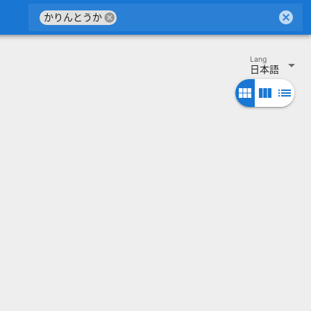
cancel
cancel
かりんとうか
Lang
arrow_drop_down
日本語
view_module
view_column
list