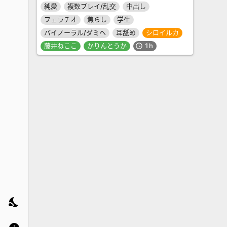
純愛
複数プレイ/乱交
中出し
フェラチオ
焦らし
学生
バイノーラル/ダミヘ
耳舐め
シロイルカ
藤井ねここ
かりんとうか
1h
schedule
nights_stay