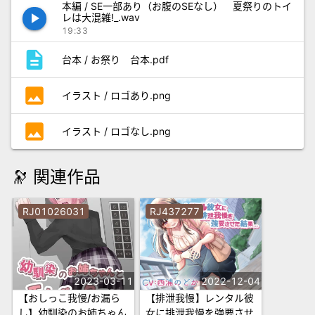
本編 / SE一部あり（お腹のSEなし） 夏祭りのトイ
play_arrow
レは大混雑!_.wav
19:33
description
台本 / お祭り 台本.pdf
photo
イラスト / ロゴあり.png
photo
イラスト / ロゴなし.png
🔭 関連作品
RJ01026031
RJ437277
2023-03-11
2022-12-04
【おしっこ我慢/お漏ら
【排泄我慢】レンタル彼
し】幼馴染のお姉ちゃん
女に排泄我慢を強要させ