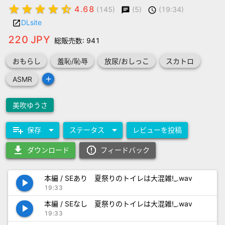
star
star
star
star
star_half
4.68
(5)
(19:34)
(145)
chat
schedule
DLsite
launch
220 JPY
総販売数: 941
おもらし
羞恥/恥辱
放尿/おしっこ
スカトロ
add
ASMR
美吹ゆうさ
playlist_add
arrow_drop_down
arrow_drop_down
保存
ステータス
レビューを投稿
download
report_gmailerrorred
ダウンロード
フィードバック
本編 / SEあり 夏祭りのトイレは大混雑!_.wav
play_arrow
19:33
本編 / SEなし 夏祭りのトイレは大混雑!_.wav
play_arrow
19:33