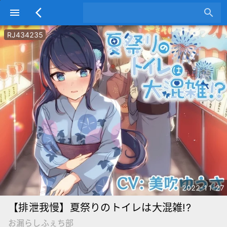
menu
arrow_back_ios
search
RJ434235
2022-11-27
【排泄我慢】夏祭りのトイレは大混雑!?
お漏らしふぇち部