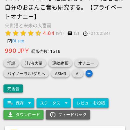
自分のおまんこ音も研究する。【プライベー
トオナニー】
来世猫と未来の大富豪
star
star
star
star
star_half
4.84
(2)
(01:00:34)
(91)
chat
schedule
DLsite
launch
990 JPY
総販売数: 1516
淫語
汁/液大量
連続絶頂
オナニー
add
バイノーラル/ダミヘ
ASMR
AI
梵雪音
playlist_add
arrow_drop_down
arrow_drop_down
保存
ステータス
レビューを投稿
download
report_gmailerrorred
ダウンロード
フィードバック