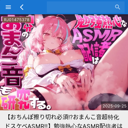
menu
arrow_back_ios
search
RJ01475378
2025-09-25
【おちんぽ擦り切れ必須⁉おまんこ音超特化
ドスケベASMR!!】勉強熱心なASMR配信者は