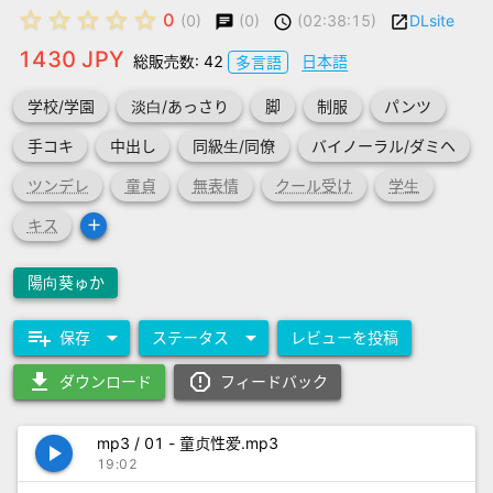
star_border
star_border
star_border
star_border
star_border
0
(0)
(02:38:15)
DLsite
(0)
chat
schedule
launch
1430 JPY
総販売数: 42
日本語
多言語
学校/学園
淡白/あっさり
脚
制服
パンツ
手コキ
中出し
同級生/同僚
バイノーラル/ダミヘ
ツンデレ
童貞
無表情
クール受け
学生
add
キス
陽向葵ゅか
playlist_add
arrow_drop_down
arrow_drop_down
保存
ステータス
レビューを投稿
download
report_gmailerrorred
ダウンロード
フィードバック
mp3 / 01 - 童贞性爱.mp3
play_arrow
19:02