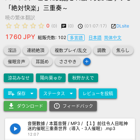
「絶対快楽」三重奏～
暁の繁体翻訳
star_border
star_border
star_border
star_border
star_border
0
(0)
(01:07:17)
DLsite
(0)
chat
schedule
launch
1760 JPY
総販売数: 102
日本語
简体中文
多言語
淫語
連続絶頂
複数プレイ/乱交
調教
焦らし
add
催眠音声
耳舐め
ささやき
涼花みなせ
陽向葵ゅか
秋野かえで
playlist_add
arrow_drop_down
arrow_drop_down
保存
ステータス
レビューを投稿
download
report_gmailerrorred
ダウンロード
フィードバック
音聲數據 / 本篇音聲 / MP3 / 【１】前往令人目眩神
play_arrow
迷的催眠三重奏世界（導入・3人催眠）.mp3
12:07