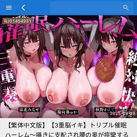
menu
arrow_back_ios
search
RJ01454931
2025-08-28
【繁体中文版】【3重脳イキ】トリプル催眠
ハーレム～囁きに支配され腰の奥が痙攣する