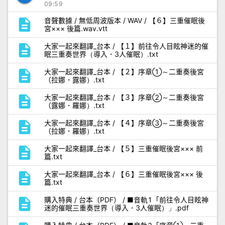
09:59
description
音聲數據 / 無低周波版本 / WAV / 【６】三重催眠後
宮××× 後篇.wav.vtt
description
大家一起來翻譯_台本 / 【１】前往令人目眩神迷的催
眠三重奏世界（導入・3人催眠）.txt
description
大家一起來翻譯_台本 / 【２】序章①～二重奏後宮
（拉娜・露娜）.txt
description
大家一起來翻譯_台本 / 【３】序章②～二重奏後宮
（露娜・羅娜）.txt
description
大家一起來翻譯_台本 / 【４】序章③～二重奏後宮
（拉娜・羅娜）.txt
description
大家一起來翻譯_台本 / 【５】三重催眠後宮××× 前
篇.txt
description
大家一起來翻譯_台本 / 【６】三重催眠後宮××× 後
篇.txt
description
購入特典 / 台本（PDF） / ■音軌1「前往令人目眩神
迷的催眠三重奏世界（導入・3人催眠）」.pdf