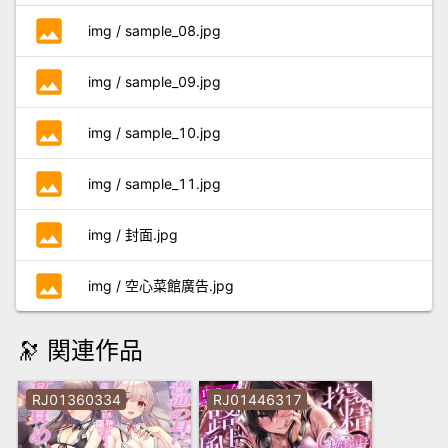
photo
img / sample_08.jpg
photo
img / sample_09.jpg
photo
img / sample_10.jpg
photo
img / sample_11.jpg
photo
img / 封面.jpg
photo
img / 空心菜館廣告.jpg
🔭 関連作品
RJ01360334
RJ01446317