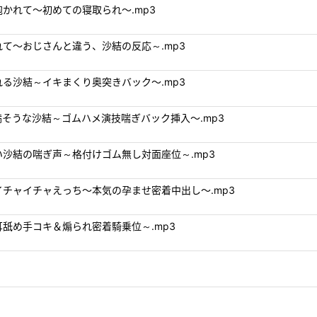
を抱かれて～初めての寝取られ～.mp3
かれて～おじさんと違う、沙結の反応～.mp3
される沙結～イキまくり奥突きバック～.mp3
か不満そうな沙結～ゴムハメ演技喘ぎバック挿入～.mp3
らない沙結の喘ぎ声～格付けゴム無し対面座位～.mp3
ス・イチャイチャえっち～本気の孕ませ密着中出し～.mp3
感耳舐め手コキ＆煽られ密着騎乗位～.mp3