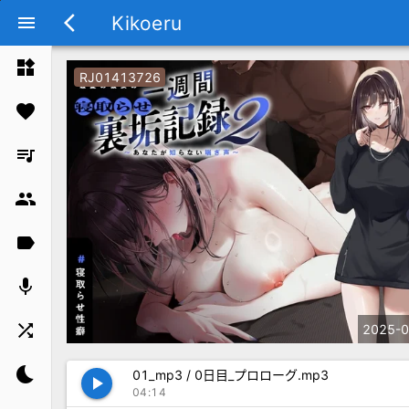
Kikoeru
menu
arrow_back_ios
widgets
RJ01413726
favorite
queue_music
group
label
mic
shuffle
2025-0
bedtime
01_mp3 / 0日目_プロローグ.mp3
play_arrow
04:14