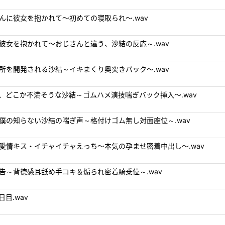
いおじさんに彼女を抱かれて～初めての寝取られ～.wav
ンの先輩に彼女を抱かれて～おじさんと違う、沙結の反応～.wav
突けない場所を開発される沙結～イキまくり奥突きバック～.wav
うな沙結と、どこか不満そうな沙結～ゴムハメ演技喘ぎバック挿入～.wav
れそうな、僕の知らない沙結の喘ぎ声～格付けゴム無し対面座位～.wav
家でお泊り愛情キス・イチャイチャえっち～本気の孕ませ密着中出し～.wav
取られ報告～背徳感耳舐め手コキ＆煽られ密着騎乗位～.wav
日目.wav