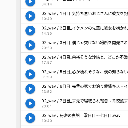
play_arrow
04:14
02_wav / 1日目_気持ち悪いおじさんに彼女
play_arrow
10:49
02_wav / 2日目_イケメンの先輩に彼女を抱
play_arrow
14:35
02_wav / 3日目_僕じゃ突けない場所を開発
play_arrow
20:20
02_wav / 4日目_余裕そうな沙結と、どこか
play_arrow
17:57
02_wav / 5日目_心が壊れそうな、僕の知ら
play_arrow
31:59
02_wav / 6日目_先輩の家でお泊り愛情キス
play_arrow
23:52
02_wav / 7日目_耳元で寝取られ報告～背徳
play_arrow
23:01
02_wav / 秘密の裏垢 零日目～七日目.wav
play_arrow
10:40