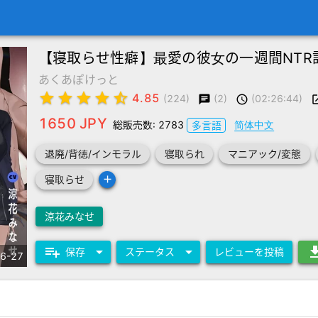
【寝取らせ性癖】最愛の彼女の一週間NTR
あくあぽけっと
star
star
star
star
star_half
4.85
(2)
(02:26:44)
(224)
chat
schedule
lau
1650 JPY
総販売数: 2783
简体中文
多言語
退廃/背徳/インモラル
寝取られ
マニアック/変態
add
寝取らせ
涼花みなせ
playlist_add
arrow_drop_down
arrow_drop_down
downl
保存
ステータス
レビューを投稿
6-27