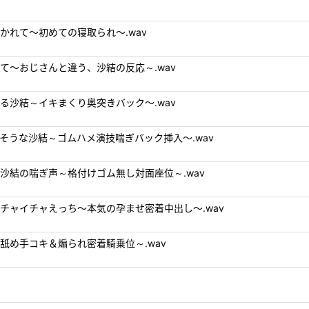
を抱かれて～初めての寝取られ～.wav
かれて～おじさんと違う、沙結の反応～.wav
される沙結～イキまくり奥突きバック～.wav
不満そうな沙結～ゴムハメ演技喘ぎバック挿入～.wav
ない沙結の喘ぎ声～格付けゴム無し対面座位～.wav
・イチャイチャえっち～本気の孕ませ密着中出し～.wav
感耳舐め手コキ＆煽られ密着騎乗位～.wav