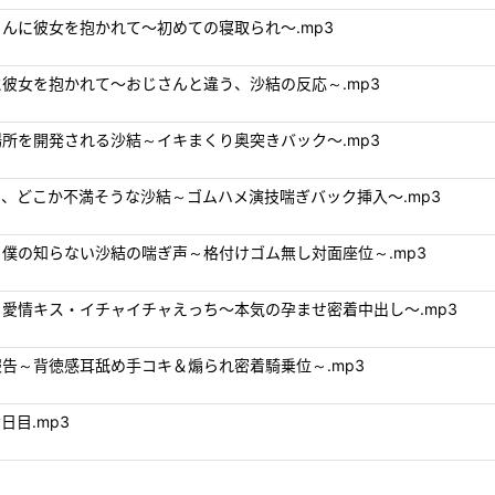
いおじさんに彼女を抱かれて～初めての寝取られ～.mp3
ンの先輩に彼女を抱かれて～おじさんと違う、沙結の反応～.mp3
突けない場所を開発される沙結～イキまくり奥突きバック～.mp3
うな沙結と、どこか不満そうな沙結～ゴムハメ演技喘ぎバック挿入～.mp3
れそうな、僕の知らない沙結の喘ぎ声～格付けゴム無し対面座位～.mp3
家でお泊り愛情キス・イチャイチャえっち～本気の孕ませ密着中出し～.mp3
寝取られ報告～背徳感耳舐め手コキ＆煽られ密着騎乗位～.mp3
七日目.mp3