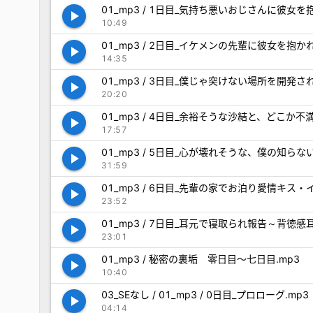
01_mp3 / 1日目_気持ち悪いおじさんに彼女
play_arrow
10:49
01_mp3 / 2日目_イケメンの先輩に彼女を抱
play_arrow
14:35
01_mp3 / 3日目_僕じゃ突けない場所を開発
play_arrow
20:20
01_mp3 / 4日目_余裕そうな沙結と、どこ
play_arrow
17:57
01_mp3 / 5日目_心が壊れそうな、僕の知
play_arrow
31:59
01_mp3 / 6日目_先輩の家でお泊り愛情キ
play_arrow
23:52
01_mp3 / 7日目_耳元で寝取られ報告～背徳
play_arrow
23:01
01_mp3 / 秘密の裏垢 零日目～七日目.mp3
play_arrow
10:40
03_SEなし / 01_mp3 / 0日目_プロローグ.mp3
play_arrow
04:14