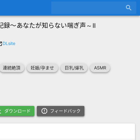
search
記録～あなたが知らない喘ぎ声～II
DLsite
nch
連続絶頂
妊娠/孕ませ
巨乳/爆乳
ASMR
oad
report_gmailerrorred
ダウンロード
フィードバック