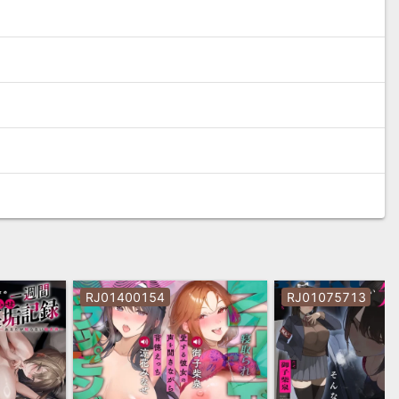
RJ01400154
RJ01075713