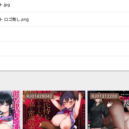
.jpg
 ロゴ無し.png
RJ01429042
RJ01312200