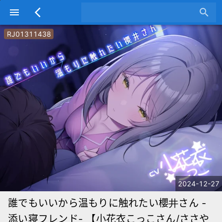
menu
arrow_back_ios
search
RJ01311438
2024-12-27
誰でもいいから温もりに触れたい櫻井さん -
添い寝フレンド- 【小花衣こっこさん/ささや