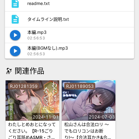
description
readme.txt
description
タイムライン説明.txt
本編.mp3
play_arrow
02:56:53
本編(BGMなし).mp3
play_arrow
02:56:53
🔭 関連作品
RJ01281359
RJ01189053
2024-11-01
2024-07-03
わたしとめおとになって
松山さんは合法ロリ 〜
ください。【R-15ごり
でもロリコンはお断
ごり耳舐めASMR・ささ
り!〜【合法耳かき&合法