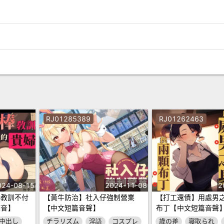
RJ01285389
RJ01262463
024-08-15
2024-11-08
2
棒教訓不付
【黃牛防治】社入仔強制營業
【打工還債】用處男
聲音】
【中文短篇音聲】
布丁【中文短篇音聲
中出し
チラリズム
淫語
コスプレ
歳の差
寝取られ