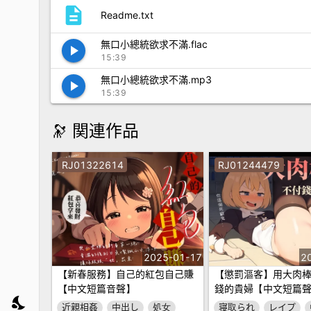
description
Readme.txt
無口小總統欲求不滿.flac
play_arrow
15:39
無口小總統欲求不滿.mp3
play_arrow
15:39
🔭 関連作品
RJ01322614
RJ01244479
2025-01-17
2
【新春服務】自己的紅包自己賺
【懲罰漚客】用大肉
【中文短篇音聲】
錢的貴婦【中文短篇
nights_stay
近親相姦
中出し
処女
寝取られ
レイプ