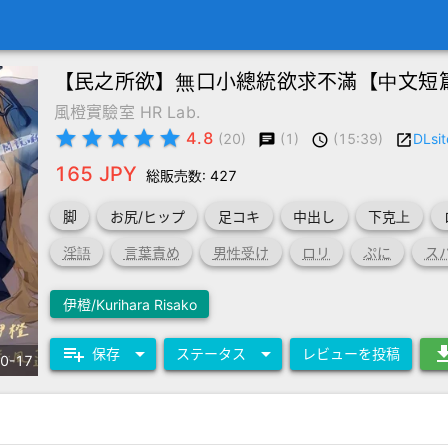
【民之所欲】無口小總統欲求不滿【中文短
風橙實驗室 HR Lab.
star
star
star
star
star
4.8
(1)
(15:39)
DLsit
(20)
chat
schedule
launch
165 JPY
総販売数: 427
脚
お尻/ヒップ
足コキ
中出し
下克上
淫語
言葉責め
男性受け
ロリ
ぷに
ス
伊橙/Kurihara Risako
playlist_add
arrow_drop_down
arrow_drop_down
downl
保存
ステータス
レビューを投稿
0-17