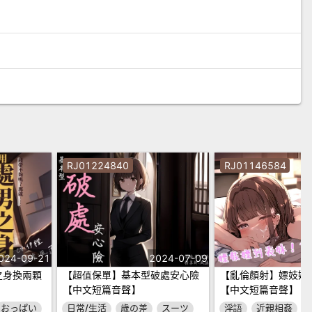
RJ01224840
RJ01146584
024-09-21
2024-07-09
之身換兩顆
【超值保單】基本型破處安心險
【亂倫顏射】嫖妓嫖到
】
【中文短篇音聲】
【中文短篇音聲】
おっぱい
日常/生活
歳の差
スーツ
淫語
近親相姦