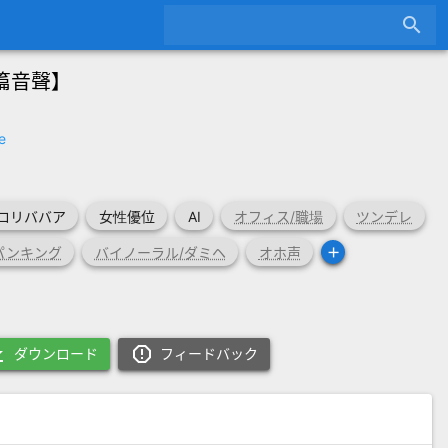
search
篇音聲】
e
ロリババア
女性優位
AI
オフィス/職場
ツンデレ
add
パンキング
バイノーラル/ダミヘ
オホ声
oad
report_gmailerrorred
ダウンロード
フィードバック