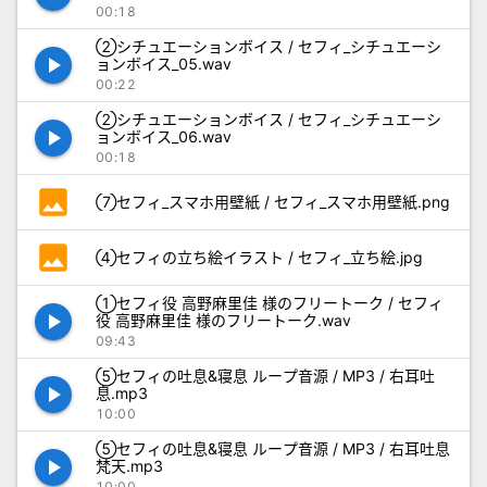
00:18
②シチュエーションボイス / セフィ_シチュエーシ
play_arrow
ョンボイス_05.wav
00:22
②シチュエーションボイス / セフィ_シチュエーシ
play_arrow
ョンボイス_06.wav
00:18
photo
⑦セフィ_スマホ用壁紙 / セフィ_スマホ用壁紙.png
photo
④セフィの立ち絵イラスト / セフィ_立ち絵.jpg
①セフィ役 高野麻里佳 様のフリートーク / セフィ
play_arrow
役 高野麻里佳 様のフリートーク.wav
09:43
⑤セフィの吐息&寝息 ループ音源 / MP3 / 右耳吐
play_arrow
息.mp3
10:00
⑤セフィの吐息&寝息 ループ音源 / MP3 / 右耳吐息
play_arrow
梵天.mp3
10:00