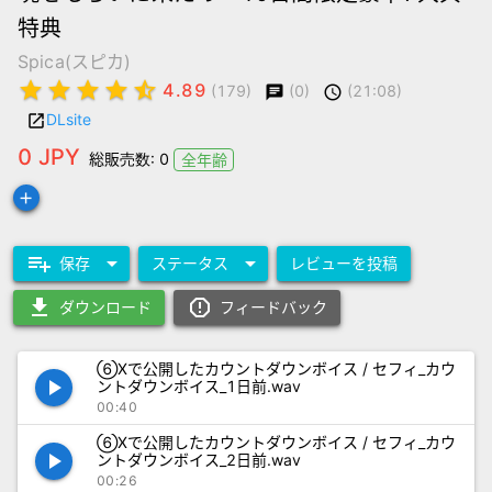
特典
Spica(スピカ)
star
star
star
star
star_half
4.89
(0)
(21:08)
(179)
chat
schedule
DLsite
launch
0 JPY
総販売数: 0
全年齢
add
playlist_add
arrow_drop_down
arrow_drop_down
保存
ステータス
レビューを投稿
download
report_gmailerrorred
ダウンロード
フィードバック
⑥Xで公開したカウントダウンボイス / セフィ_カウ
play_arrow
ントダウンボイス_1日前.wav
00:40
⑥Xで公開したカウントダウンボイス / セフィ_カウ
play_arrow
ントダウンボイス_2日前.wav
00:26