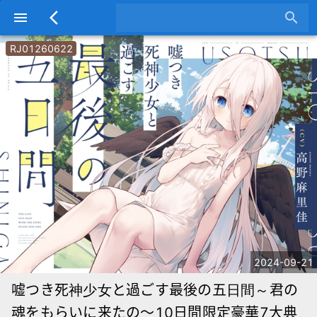
menu
arrow_back_ios
search
RJ01260622
2024-09-21
嘘つき死神少女と過ごす最後の五日間～君の
魂をもらいに来たの～10日間限定豪華7大典