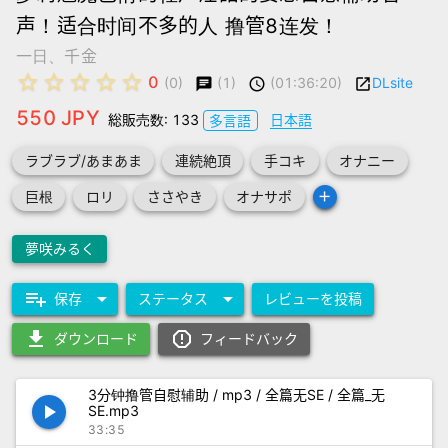
声！适合时间不多的人 撸管8连发！
一日、千金
star_border
star_border
star_border
star_border
star_border
0
(1)
(01:36:20)
DLsite
(0)
chat
schedule
launch
550 JPY
総販売数: 133
日本語
多言語
ラブラブ/あまあま
連続絶頂
手コキ
オナニー
add
巨根
ロリ
ささやき
オナサポ
夢咲みるく
playlist_add
arrow_drop_down
arrow_drop_down
保存
ステータス
レビューを投稿
download
report_gmailerrorred
ダウンロード
フィードバック
3分钟撸管自慰辅助 / mp3 / 全篇无SE / 全篇_无
play_arrow
SE.mp3
33:35