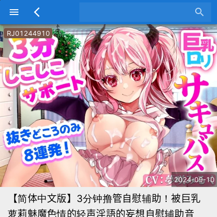
menu
arrow_back_ios
search
RJ01244910
2024-09-10
【简体中文版】3分钟撸管自慰辅助！被巨乳
萝莉魅魔色情的轻声淫語的妄想自慰辅助音