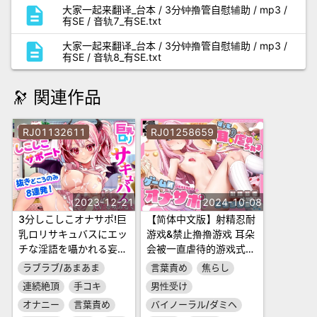
description
大家一起来翻译_台本 / 3分钟撸管自慰辅助 / mp3 /
有SE / 音轨7_有SE.txt
description
大家一起来翻译_台本 / 3分钟撸管自慰辅助 / mp3 /
有SE / 音轨8_有SE.txt
🔭 関連作品
RJ01132611
RJ01258659
2023-12-21
2024-10-08
3分しこしこオナサポ!巨
【简体中文版】射精忍耐
乳ロリサキュバスにエッ
游戏&禁止撸撸游戏 耳朵
チな淫語を囁かれる妄想
会被一直虐待的游戏式自
オナサポ音声!時間の無
慰辅助
ラブラブ/あまあま
言葉責め
焦らし
い人向け抜きどころのみ
連続絶頂
手コキ
男性受け
8連発!
オナニー
言葉責め
バイノーラル/ダミヘ