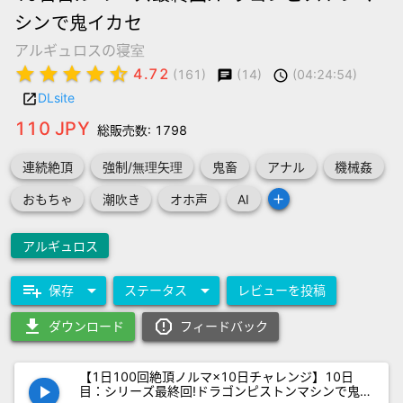
シンで鬼イカセ
アルギュロスの寝室
star
star
star
star
star_half
4.72
(14)
(04:24:54)
(161)
chat
schedule
DLsite
launch
110 JPY
総販売数: 1798
連続絶頂
強制/無理矢理
鬼畜
アナル
機械姦
add
おもちゃ
潮吹き
オホ声
AI
アルギュロス
playlist_add
arrow_drop_down
arrow_drop_down
保存
ステータス
レビューを投稿
download
report_gmailerrorred
ダウンロード
フィードバック
【1日100回絶頂ノルマ×10日チャレンジ】10日
play_arrow
目：シリーズ最終回!ドラゴンピストンマシンで鬼イ