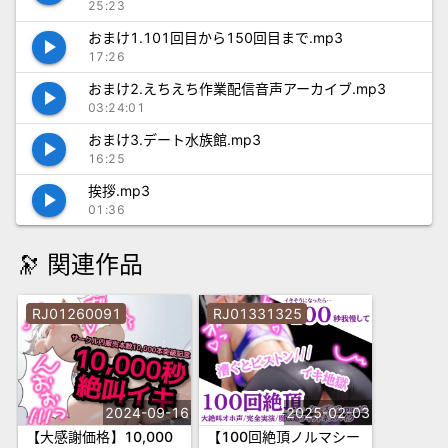
カセ.mp3
25:23
おまけ1.101回目から150回目まで.mp3
play_arrow
17:26
おまけ2.えちえち作業配信音声アーカイブ.mp3
play_arrow
03:24:01
おまけ3.デート水族館.mp3
play_arrow
16:25
挨拶.mp3
play_arrow
01:36
🔭 関連作品
RJ01260091
RJ01331325
2024-09-16
2025-02-03
【大感謝価格】10,000
【100回絶頂ノルマシー