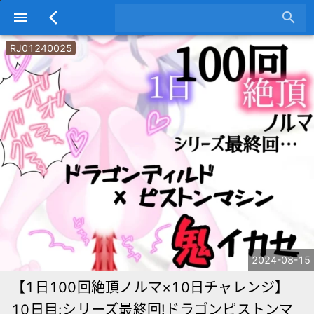
menu
arrow_back_ios
search
RJ01240025
2024-08-15
【1日100回絶頂ノルマ×10日チャレンジ】
10日目:シリーズ最終回!ドラゴンピストンマ