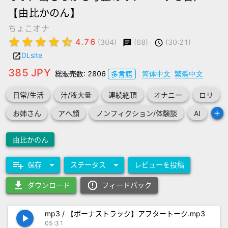
【由比かのん】
ちょこオナ
star
star
star
star
star_half
4.76
(68)
(30:21)
(304)
chat
schedule
DLsite
launch
385 JPY
総販売数: 2806
简体中文
繁體中文
多言語
日常/生活
汁/液大量
連続絶頂
オナニー
ロリ
add
お姉さん
アヘ顔
ノンフィクション/体験談
AI
由比かのん
playlist_add
arrow_drop_down
arrow_drop_down
保存
ステータス
レビューを投稿
download
report_gmailerrorred
ダウンロード
フィードバック
mp3 / 【ボーナストラック】アフタートーク.mp3
play_arrow
05:31