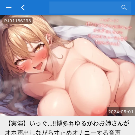
menu
arrow_back_ios
search
RJ01186298
2024-05-01
【実演】いっぐ…!!博多弁ゆるかわお姉さんが
オホ声出しながら寸止めオナニーする音声