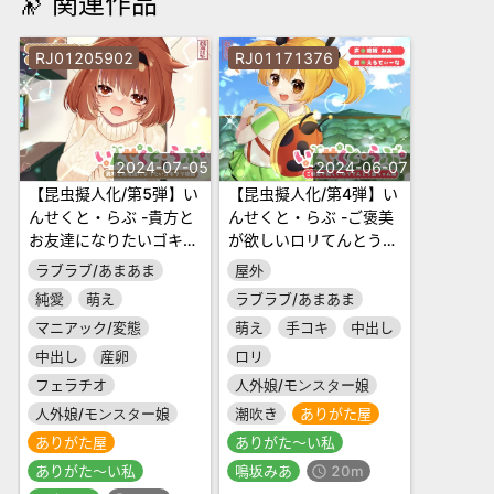
🔭 関連作品
RJ01205902
RJ01171376
2024-07-05
2024-06-07
【昆虫擬人化/第5弾】い
【昆虫擬人化/第4弾】い
んせくと・らぶ -貴方と
んせくと・らぶ -ご褒美
お友達になりたいゴキブ
が欲しいロリてんとう虫
リ娘編-【純愛/産卵】
ちゃん編-【ラブラブ/ご
ラブラブ/あまあま
屋外
褒美えっち】
純愛
萌え
ラブラブ/あまあま
マニアック/変態
萌え
手コキ
中出し
中出し
産卵
ロリ
フェラチオ
人外娘/モンスター娘
人外娘/モンスター娘
潮吹き
ありがた屋
ありがた屋
ありがた～い私
ありがた～い私
鳴坂みあ
20m
schedule