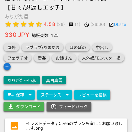
【甘々/恩返しエッチ】
ありがた屋
star
star
star
star
star_half
4.58
(1)
(26:00)
DLsite
(26)
chat
schedule
launch
330 JPY
総販売数: 125
屋外
ラブラブ/あまあま
ほのぼの
中出し
フェラチオ
青姦
お姉さん
人外娘/モンスター娘
add
ありがた～い私
真白真雪
playlist_add
arrow_drop_down
arrow_drop_down
保存
ステータス
レビューを投稿
download
report_gmailerrorred
ダウンロード
フィードバック
photo
イラストデータ / Ci-enのプランも宜しくお願い致し
ます.png