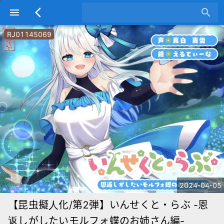
menu
arrow_back_ios
search
RJ01145069
2024-04-05
【昆虫擬人化/第2弾】いんせくと・らぶ -恩
返しがしたいモルフォ蝶のお姉さん編-