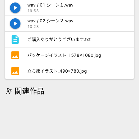
wav / 01 シーン１.wav
play_arrow
19:58
wav / 02 シーン２.wav
play_arrow
10:23
description
ご購入ありがとうございます.txt
photo
パッケージイラスト_1578×1080.jpg
photo
立ち絵イラスト_490×780.jpg
🔭 関連作品