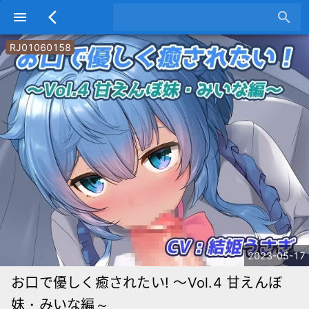
menu
arrow_back_ios
search
RJ01060158
2023-05-17
お口で優しく癒されたい! ～Vol.4 甘えんぼ
妹・みいな編～