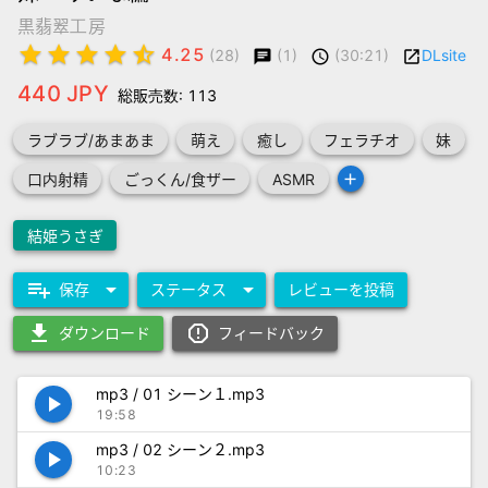
黒翡翠工房
star
star
star
star
star_half
4.25
(1)
(30:21)
DLsite
(28)
chat
schedule
launch
440 JPY
総販売数: 113
ラブラブ/あまあま
萌え
癒し
フェラチオ
妹
add
口内射精
ごっくん/食ザー
ASMR
結姫うさぎ
playlist_add
arrow_drop_down
arrow_drop_down
保存
ステータス
レビューを投稿
download
report_gmailerrorred
ダウンロード
フィードバック
mp3 / 01 シーン１.mp3
play_arrow
19:58
mp3 / 02 シーン２.mp3
play_arrow
10:23